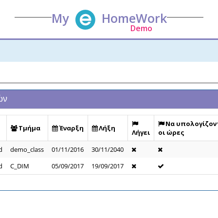
My
HomeWork
Demo
ών
Να υπολογίζον
Τμήμα
Έναρξη
Λήξη
Λήγει
οι ώρες
d
demo_class
01/11/2016
30/11/2040
d
C_DIM
05/09/2017
19/09/2017