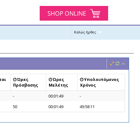
SHOP ONLINE
Καλώς ήρθες
ται
Ώρες
Ώρες
Υπολοιπόμενος
Πρόσβασης
Μελέτης
Χρόνος
-
00:01:49
-
50
00:01:49
49:58:11