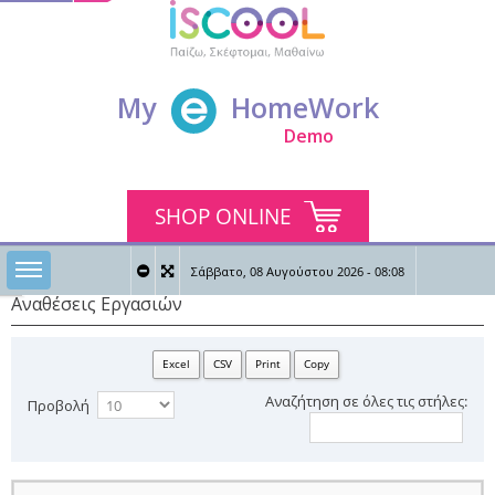
My
HomeWork
Demo
SHOP ONLINE
Toggle sidebar
Σάββατο, 08 Αυγούστου 2026 - 08:08
Αναθέσεις Εργασιών
0
0
Καλώς ήρθες
Excel
CSV
Print
Copy
Αναζήτηση σε όλες τις στήλες:
Προβολή